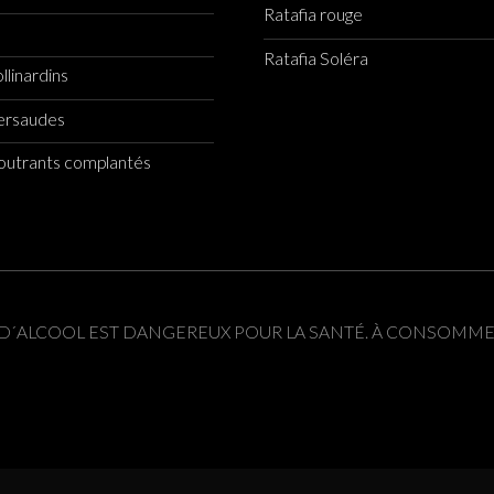
Ratafia rouge
Ratafia Soléra
llinardins
iersaudes
Houtrants complantés
S D´ALCOOL EST DANGEREUX POUR LA SANTÉ. À CONSOMM