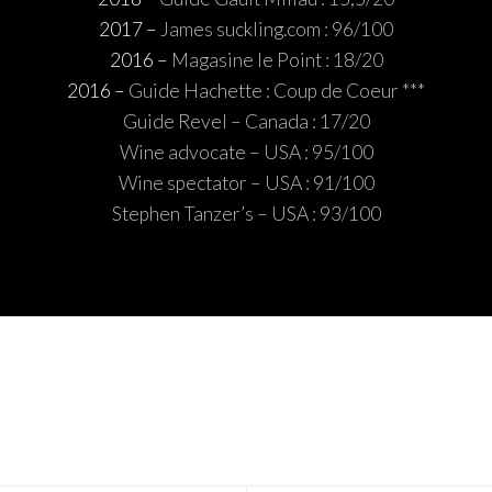
2017 –
James suckling.com : 96/100
2016 –
Magasine le Point : 18/20
2016 –
Guide Hachette : Coup de Coeur ***
Guide Revel – Canada : 17/20
Wine advocate – USA : 95/100
Wine spectator – USA : 91/100
Stephen Tanzer’s – USA : 93/100