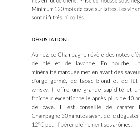
lies en fût
de chêne.
Prise de mousse sous lièg
Minimum 120 mois de cave sur lattes.
Les vins 
sont ni filtrés, ni collés.
DÉGUSTATION :
Au nez, ce Champagne révèle des notes d’é
de blé et de
lavande. En bouche, u
minéralité marquée met en avant
des saveu
d’orge germé, de tabac blond et de fût
whisky.
Il offre une grande sapidité et u
fraîcheur exceptionnelle
après plus de 10 a
de cave. Il est conseillé de carafer 
Champagne 30 minutes avant de le déguster
12°C pour
libérer pleinement ses arômes.