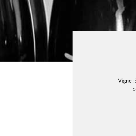
Vigne :
S
o