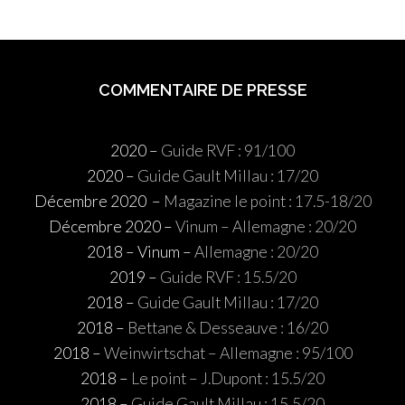
COMMENTAIRE DE PRESSE
2020 –
Guide RVF : 91/100
2020 –
Guide Gault Millau : 17/20
Décembre 2020 –
Magazine le point : 17.5-18/20
Décembre 2020 –
Vinum – Allemagne : 20/20
2018 – Vinum –
Allemagne : 20/20
2019 –
Guide RVF : 15.5/20
2018 –
Guide Gault Millau : 17/20
2018 –
Bettane & Desseauve : 16/20
2018 –
Weinwirtschat – Allemagne : 95/100
2018 –
Le point – J.Dupont : 15.5/20
2018 –
Guide Gault Millau : 15,5/20