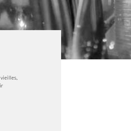
 vieilles,
ir