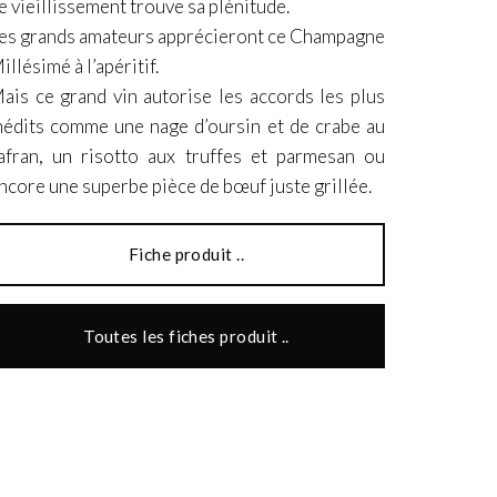
e vieillissement trouve sa plénitude.
es grands amateurs apprécieront ce Champagne
illésimé à l’apéritif.
ais ce grand vin autorise les accords les plus
nédits comme une nage d’oursin et de crabe au
afran, un risotto aux truffes et parmesan ou
ncore une superbe pièce de bœuf juste grillée.
Fiche produit ..
Toutes les fiches produit ..