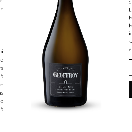
e.
d
ne
L
M
M
i
s
e
pi
ne
rs
 à
ne
ns
le
 à