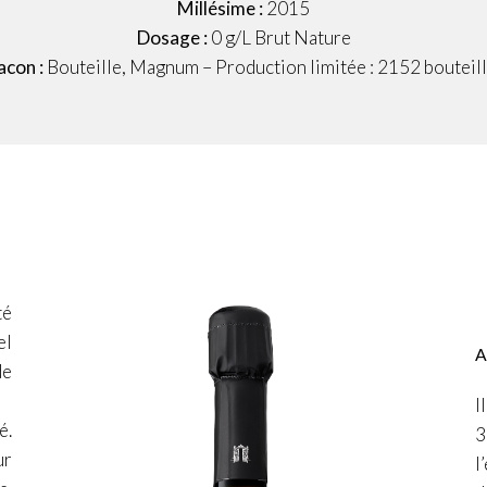
Millésime :
2015
Dosage :
0 g/L Brut Nature
acon :
Bouteille, Magnum – Production limitée : 2152 bouteil
té
el
A
de
I
é.
3
ur
l