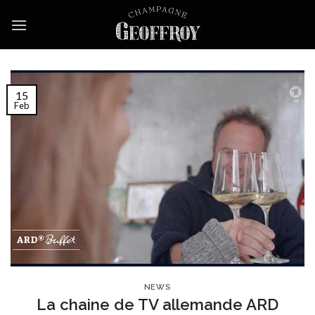
Skip
to
content
15
Feb
NEWS
La chaine de TV allemande ARD